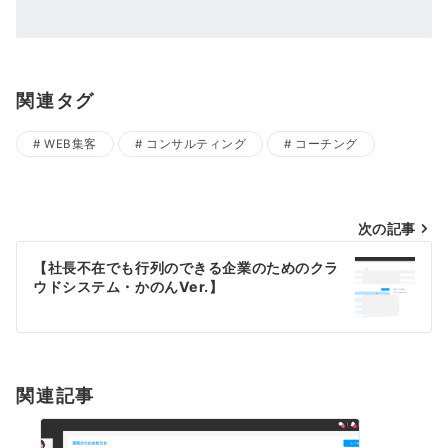
関連タグ
WEB集客
コンサルティング
コーチング
投
次の記事
稿
【社長不在でも行列のできる企業のためのクラ
ウドシステム・かのんVer.】
ナ
ビ
ゲ
ー
関連記事
シ