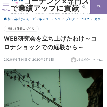
コーチング×専門スキル
で業績アップに貢献
MENW
株式会社かのん 四国 香川 愛媛 徳島 高知の研修ならおまかせください
株式会社かのん ビジネスコーチング
ブログ
ブログ
売れる仕組みづくり
売れる仕組みづくり
WEB研究会を立ち上げたわけ～コ
ロナショックでの経験から～
2020年6月14日
2020年9月6日
株式会社 かのん